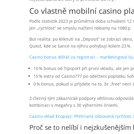
Co vlastně mobilní casino pla
Podle statistik 2023 je průměrná doba schválení 12 se
jen „rychlost“ ve smyslu načtení reklamy na 1080 p.
But realita: po kliknutí na „Deposit“ se zobrazí okno
Quest, kde se šance na výhru pohybují kolem 23 %.
Casino bonus 400 kč za registraci – marketingová i
10 % bonus od Tipsport při první vkladu, ale jen
15 % extra od Casino777 po odečtení poplatku Sofo
0 % bonus, pokud si přijdete na to, že „free“ ne
2‑členný tým zákaznické podpory většinou odpovídá 
kombinaci v megahry s 30 výherními liniemi.
Casino vklad Ecopayz: Přehnaná slibovaná rychlost, 
Proč se to nelíbí i nejzkušenější