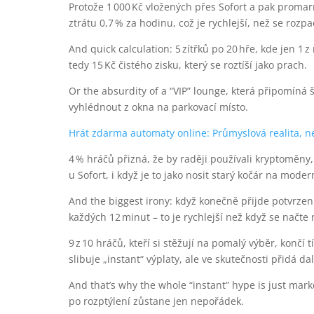
Protože 1 000 Kč vložených přes Sofort a pak prom
ztrátu 0,7 % za hodinu, což je rychlejší, než se rozpa
And quick calculation: 5 zítřků po 20 hře, kde jen 1 z
tedy 15 Kč čistého zisku, který se roztíší jako prach.
Or the absurdity of a “VIP” lounge, která připomín
vyhlédnout z okna na parkovací místo.
Hrát zdarma automaty online: Průmyslová realita, n
4 % hráčů přizná, že by raději používali kryptoměny,
u Sofort, i když je to jako nosit starý kočár na moder
And the biggest irony: když konečně přijde potvrzení,
každých 12 minut – to je rychlejší než když se načte 
9 z 10 hráčů, kteří si stěžují na pomalý výběr, končí 
slibuje „instant“ výplaty, ale ve skutečnosti přidá da
And that’s why the whole “instant” hype is just mar
po rozptýlení zůstane jen nepořádek.