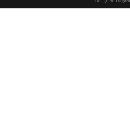
Design od
Elegan