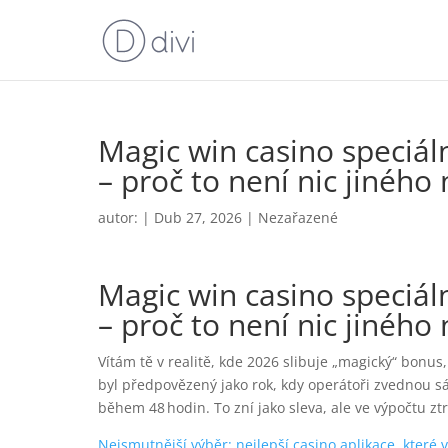
Magic win casino speciá
– proč to není nic jinéh
autor:
|
Dub 27, 2026
| Nezařazené
Magic win casino speciá
– proč to není nic jinéh
Vítám tě v realitě, kde 2026 slibuje „magický“ bonus,
byl předpovězený jako rok, kdy operátoři zvednou sáz
během 48 hodin. To zní jako sleva, ale ve výpočtu ztr
Nejsmutnější výběr: nejlepší casino aplikace, které