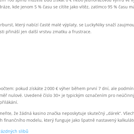
ráze, kde jenom 5 % času se cítíte jako vítěz, zatímco 95 % času m
urst, který nabízí časté malé výplaty, se LuckyNiky snaží zaujmo
i přináší jen další vrstvu zmatku a frustrace.
očtem: pokud získáte 2 000 € výher během první 7 dní, ale podmí
 téměř nulové. Uvedené číslo 30× je typickým označením pro neúčinn
přilákání.
omeňte, že žádná kasino značka neposkytuje skutečný „dárek“. Všec
ich finančního modelu, který funguje jako špatně nastavený kalkulát
prázdných slibů