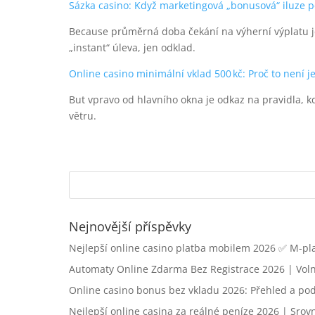
Sázka casino: Když marketingová „bonusová“ iluze po
Because průměrná doba čekání na výherní výplatu jd
„instant“ úleva, jen odklad.
Online casino minimální vklad 500 kč: Proč to není 
But vpravo od hlavního okna je odkaz na pravidla, kde
větru.
Nejnovější příspěvky
Nejlepší online casino platba mobilem 2026 ✅ M-pl
Automaty Online Zdarma Bez Registrace 2026 | Voln
Online casino bonus bez vkladu 2026: Přehled a po
Nejlepší online casina za reálné peníze 2026 | Srov