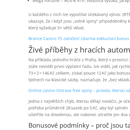
Mega Fortune – 96,6 % RTP, volatilita vysoká; jackp
U každého z nich lze vypočítat očekávaný výnos: (RTP /
ukazuje, že i když jsou „volné spiny“ připodobněny 
který vyžaduje 5× větší vklad.
Bronze Casino 75 zatočení zdarma exkluzivní bonus 
Živé příběhy z hracích autom
Na příkladu jednoho hráče z Prahy, který v prosinci
stále neviděl první výplatní řadu, lze vidět, jak ryc
73 × 2 = 146 Kč celkem, získal pouze 12 Kč jako bonuso
týdnech na klasické sázky, naznačuje, že „bez vkla
Online casino Ostrava free spiny – pravda, kterou 
Jedna z největších chyb, kterou dělají nováčci, je oč
potřeba průměrně 28 sazeb po 5 Kč, aby byl splněn 14
ušetříte na dovolenou, ale nakonec utratíte jen dva 
Bonusové podmínky – proč jsou ta