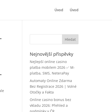
Úvod
Úvod
–
Nejnovější příspěvky
Nejlepší online casino
platba mobilem 2026 ✅ M-
–
platba, SMS, NeteraPay
Automaty Online Zdarma
Bez Registrace 2026 | Volné
ale
Otočky a Fakta
Online casino bonus bez
vkladu 2026: Přehled a
podmínky v ČR