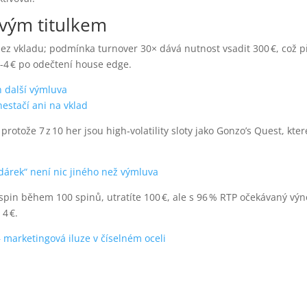
avým titulkem
ez vkladu; podmínka turnover 30× dává nutnost vsadit 300 €, což p
4 € po odečtení house edge.
n další výmluva
estačí ani na vklad
protože 7 z 10 her jsou high‑volatility sloty jako Gonzo’s Quest, kter
dárek“ není nic jiného než výmluva
spin během 100 spinů, utratíte 100 €, ale s 96 % RTP očekávaný výn
4 €.
 – marketingová iluze v číselném oceli