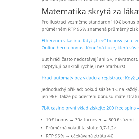
Matematika skrytá za lák
Pro ilustraci vezměme standardní 10 € bonus b
průměrném RTP 96 % znamená průměrný zisk -
Ethereum v kasinu: Když „free“ bonusy jsou je
Online herna bonus: Konečná iluze, která vás n
But hráči často nedostávají ani 5 % návratnost, 
rozptylují bankroll rychleji než Starburst.
Hrací automaty bez vkladu a registrace: Když „
Jednoduchý příklad: pokud sázíte 1 € na každý 
jen 96 €, takže po odečtení bonusu máte ztrátu 
7bit casino první vklad získejte 200 free spins
10 € bonus → 30× turnover → 300 € sázení
Průměrná volatilita slotu: 0,7‑1,2 ×
RTP 96 % → očekávaná ztráta 4 €