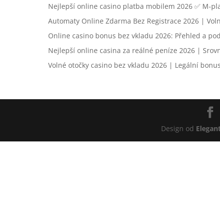
Nejlepší online casino platba mobilem 2026 ✅ M-pl
Automaty Online Zdarma Bez Registrace 2026 | Voln
Online casino bonus bez vkladu 2026: Přehled a po
Nejlepší online casina za reálné peníze 2026 | Srov
Volné otočky casino bez vkladu 2026 | Legální bonu
Design od
Elegan