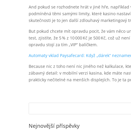
And pokud se rozhodnete hrát v jiné hře, například v
podmíněná těmi samými limity, které kasino nastaví.
skutečnosti je to jen další zdlouhavý marketingový tr
But pokud chcete mít opravdu pocit, že vám něco un
test, zjistíte, že 5 % z 10 000 Kč je 500 Kč, což už ne
opravdu stojí za tím „VIP“ balíčkem.
Automaty vklad Paysafecard: Když „dárek“ neznamen
Because nic z toho není nic jiného než kalkulace, kt
zábavný detail: v mobilní verzi kasina, kde máte nast
prakticky nečitelné na menších displejích. To je ta 
Nejnovější příspěvky