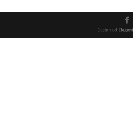
Design od
Elegan