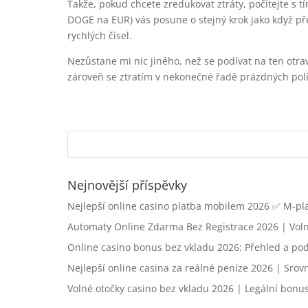
Takže, pokud chcete zredukovat ztráty, počítejte s t
DOGE na EUR) vás posune o stejný krok jako když přep
rychlých čísel.
Nezůstane mi nic jiného, než se podívat na ten otrav
zároveň se ztratím v nekonečné řadě prázdných polí
Nejnovější příspěvky
Nejlepší online casino platba mobilem 2026 ✅ M-pl
Automaty Online Zdarma Bez Registrace 2026 | Voln
Online casino bonus bez vkladu 2026: Přehled a po
Nejlepší online casina za reálné peníze 2026 | Srov
Volné otočky casino bez vkladu 2026 | Legální bonu