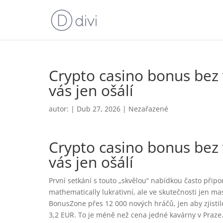
Crypto casino bonus bez v
vás jen ošálí
autor:
|
Dub 27, 2026
| Nezařazené
Crypto casino bonus bez v
vás jen ošálí
První setkání s touto „skvělou“ nabídkou často přip
mathematically lukrativní, ale ve skutečnosti jen ma
BonusZone přes 12 000 nových hráčů, jen aby zjisti
3,2 EUR. To je méně než cena jedné kavárny v Praze