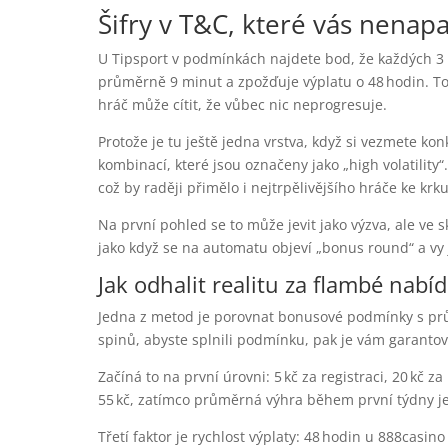
Šifry v T&C, které vás nenap
U Tipsport v podmínkách najdete bod, že každých 3 vý
průměrně 9 minut a zpožďuje výplatu o 48 hodin. To
hráč může cítit, že vůbec nic neprogresuje.
Protože je tu ještě jedna vrstva, když si vezmete konk
kombinací, které jsou označeny jako „high volatility
což by raději přimělo i nejtrpělivějšího hráče ke krk
Na první pohled se to může jevit jako výzva, ale ve sk
jako když se na automatu objeví „bonus round“ a vy 
Jak odhalit realitu za flambé nabí
Jedna z metod je porovnat bonusové podmínky s pr
spinů, abyste splnili podmínku, pak je vám garantová
Začíná to na první úrovni: 5 kč za registraci, 20 kč z
55 kč, zatímco průměrná výhra během první týdny je 
Třetí faktor je rychlost výplaty: 48 hodin u 888casin