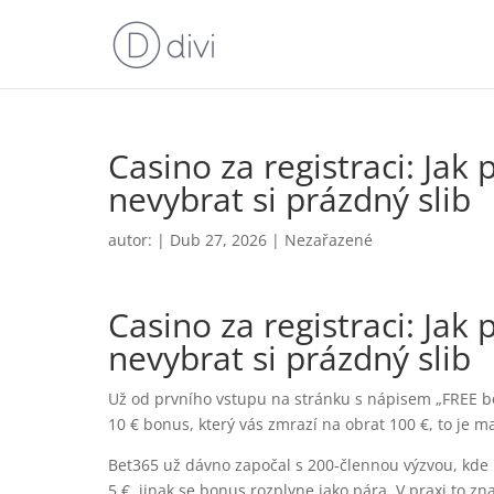
Casino za registraci: Jak
nevybrat si prázdný slib
autor:
|
Dub 27, 2026
| Nezařazené
Casino za registraci: Jak
nevybrat si prázdný slib
Už od prvního vstupu na stránku s nápisem „FREE bon
10 € bonus, který vás zmrazí na obrat 100 €, to je m
Bet365 už dávno započal s 200‑člennou výzvou, kde 
5 €, jinak se bonus rozplyne jako pára. V praxi to zn