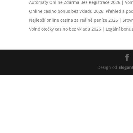
Automaty Online Zdarma Bez Registrace 2026 | Voln
Online casino bonus bez vkladu 2026: Přehled a po
Nejlepší online casina za reálné peníze 2026 | Srov
Volné otočky casino bez vkladu 2026 | Legální bonu
Design od
Elegan