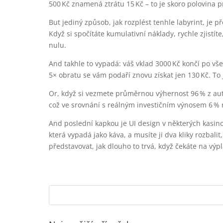
500 Kč znamená ztrátu 15 Kč – to je skoro polovin
But jediný způsob, jak rozplést tenhle labyrint, je pře
Když si spočítáte kumulativní náklady, rychle zjistít
nulu.
And takhle to vypadá: váš vklad 3000 Kč končí po 
5× obratu se vám podaří znovu získat jen 130 Kč. To
Or, když si vezmete průměrnou výhernost 96 % z aut
což ve srovnání s reálným investičním výnosem 6 % 
And poslední kapkou je UI design v některých kasino
která vypadá jako káva, a musíte ji dva kliky rozbalit
představovat, jak dlouho to trvá, když čekáte na výpl