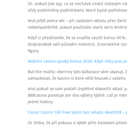
Or, pokud jste typ, co se nechává zmást zlatavým náp
vždy podmíněny podmínkami, které byste potřebovali 
And ještě jedna věc – při zadávání vkladu přes Skril
nekompatibilitě, pokud používáte starší verzi Androi
Když si představíte, že se snažíte využít bonus 50 % a
dvojnásobek vaší původní investice. Srovnatelně rychl
figury.
Mobilní casino vysoký bonus 2026: Když sliby jsou j
But the reality: všechny tyto kalkulace vám ukazují, že 
zamaskovat, že kasino si bere větší kousek z vašeho
And pokud se vám podaří úspěšně dokončit vklad, p
888casino povoluje jen dva výběry týdně, což je mén
jedné hodiny.
Casoo Casino 100 Free Spins bez vkladu okamžitě – 
Or třeba, že při pokusu o výběr přes bankovní převo