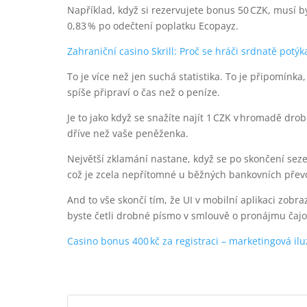
Například, když si rezervujete bonus 50 CZK, musí 
0,83 % po odečtení poplatku Ecopayz.
Zahraniční casino Skrill: Proč se hráči srdnatě potý
To je více než jen suchá statistika. To je připomínka,
spíše připraví o čas než o peníze.
Je to jako když se snažíte najít 1 CZK v hromadě dro
dříve než vaše peněženka.
Největší zklamání nastane, když se po skončení seze
což je zcela nepřítomné u běžných bankovních přev
And to vše skončí tím, že UI v mobilní aplikaci zobra
byste četli drobné písmo v smlouvě o pronájmu čajo
Casino bonus 400 kč za registraci – marketingová i