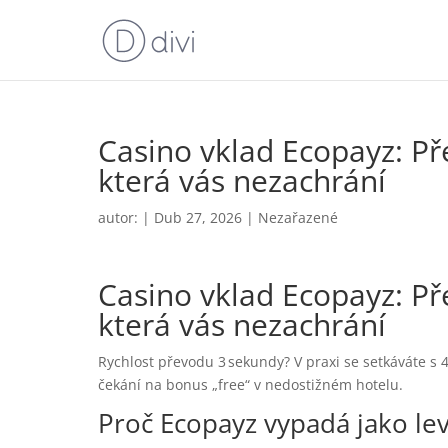
Casino vklad Ecopayz: Př
která vás nezachrání
autor:
|
Dub 27, 2026
| Nezařazené
Casino vklad Ecopayz: Př
která vás nezachrání
Rychlost převodu 3 sekundy? V praxi se setkáváte s
čekání na bonus „free“ v nedostižném hotelu.
Proč Ecopayz vypadá jako lev