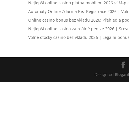
Nejlepší online casino platba mobilem 2026 ✅ M-pl
Automaty Online Zdarma Bez Registrace 2026 | Voln
Online casino bonus bez vkladu 2026: Přehled a po
Nejlepší online casina za reálné peníze 2026 | Srov
Volné otočky casino bez vkladu 2026 | Legální bonu
Design od
Elegan