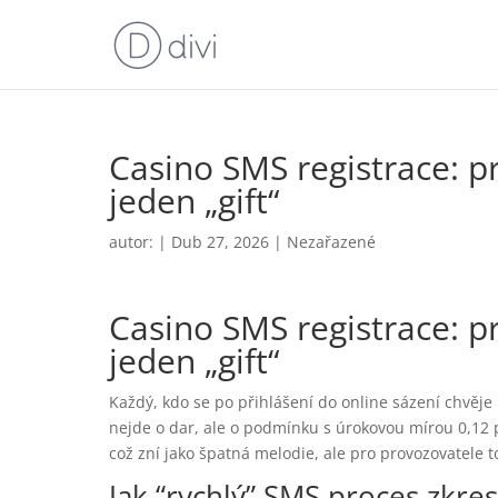
Casino SMS registrace: p
jeden „gift“
autor:
|
Dub 27, 2026
| Nezařazené
Casino SMS registrace: p
jeden „gift“
Každý, kdo se po přihlášení do online sázení chvěje 
nejde o dar, ale o podmínku s úrokovou mírou 0,12 pr
což zní jako špatná melodie, ale pro provozovatele t
Jak “rychlý” SMS proces zkre