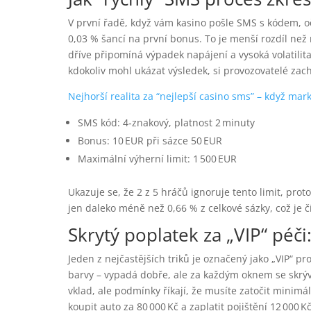
V první řadě, když vám kasino pošle SMS s kódem, o
0,03 % šancí na první bonus. To je menší rozdíl než
dříve připomíná výpadek napájení a vysoká volatilit
kdokoliv mohl ukázat výsledek, si provozovatelé zach
Nejhorší realita za “nejlepší casino sms” – když mark
SMS kód: 4‑znakový, platnost 2 minuty
Bonus: 10 EUR při sázce 50 EUR
Maximální výherní limit: 1 500 EUR
Ukazuje se, že 2 z 5 hráčů ignoruje tento limit, protož
jen daleko méně než 0,66 % z celkové sázky, což je č
Skrytý poplatek za „VIP“ pé
Jeden z nejčastějších triků je označený jako „VIP“ p
barvy – vypadá dobře, ale za každým oknem se skrý
vklad, ale podmínky říkají, že musíte zatočit minimá
koupit auto za 80 000 Kč a zaplatit pojištění 12 000 K