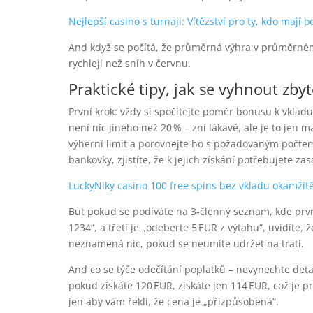
Nejlepší casino s turnaji: Vítězství pro ty, kdo mají 
And když se počítá, že průměrná výhra v průměrném o
rychleji než sníh v červnu.
Praktické tipy, jak se vyhnout zb
První krok: vždy si spočítejte poměr bonusu k vkladu
není nic jiného než 20 % – zní lákavě, ale je to jen 
výherní limit a porovnejte ho s požadovaným počtem 
bankovky, zjistíte, že k jejich získání potřebujete z
LuckyNiky casino 100 free spins bez vkladu okamžit
But pokud se podíváte na 3‑členný seznam, kde první
1234“, a třetí je „odeberte 5 EUR z výtahu“, uvidíte,
neznamená nic, pokud se neumíte udržet na trati.
And co se týče odečítání poplatků – nevynechte det
pokud získáte 120 EUR, získáte jen 114 EUR, což je pra
jen aby vám řekli, že cena je „přizpůsobená“.