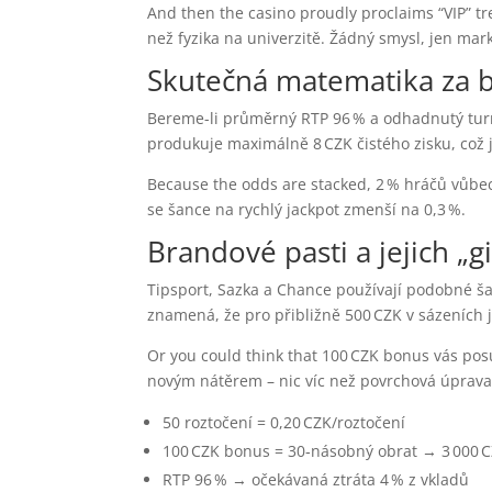
And then the casino proudly proclaims “VIP” tr
než fyzika na univerzitě. Žádný smysl, jen mar
Skutečná matematika za 
Bereme-li průměrný RTP 96 % a odhadnutý turn
produkuje maximálně 8 CZK čistého zisku, což 
Because the odds are stacked, 2 % hráčů vůbec 
se šance na rychlý jackpot zmenší na 0,3 %.
Brandové pasti a jejich „g
Tipsport, Sazka a Chance používají podobné šab
znamená, že pro přibližně 500 CZK v sázeních je
Or you could think that 100 CZK bonus vás posu
novým nátěrem – nic víc než povrchová úprava
50 roztočení = 0,20 CZK/roztočení
100 CZK bonus = 30‑násobný obrat → 3 000 
RTP 96 % → očekávaná ztráta 4 % z vkladů