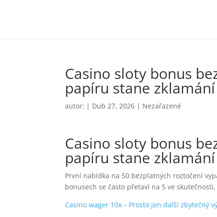
Casino sloty bonus bez
papíru stane zklamání
autor:
|
Dub 27, 2026
| Nezařazené
Casino sloty bonus bez
papíru stane zklamání
První nabídka na 50 bezplatných roztočení vypa
bonusech se často přetaví na 5 ve skutečnost
Casino wager 10x – Prosto jen další zbytečný 