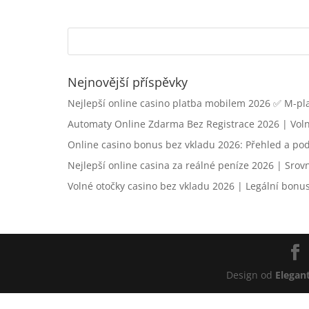
Nejnovější příspěvky
Nejlepší online casino platba mobilem 2026 ✅ M-pl
Automaty Online Zdarma Bez Registrace 2026 | Voln
Online casino bonus bez vkladu 2026: Přehled a po
Nejlepší online casina za reálné peníze 2026 | Srov
Volné otočky casino bez vkladu 2026 | Legální bonu
Design od
Elegan