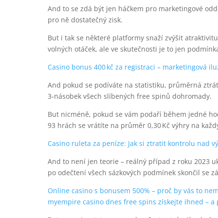
And to se zdá být jen háčkem pro marketingové odděl
pro ně dostatečný zisk.
But i tak se některé platformy snaží zvýšit atraktivitu
volných otáček, ale ve skutečnosti je to jen podmínk
Casino bonus 400 kč za registraci – marketingová i
And pokud se podíváte na statistiku, průměrná ztrát
3‑násobek všech slíbených free spinů dohromady.
But nicméně, pokud se vám podaří během jedné hodiny
93 hrách se vrátíte na průměr 0,30 Kč výhry na každ
Casino ruleta za peníze: Jak si ztratit kontrolu nad
And to není jen teorie – reálný případ z roku 2023 uk
po odečtení všech sázkových podmínek skončil se z
Online casino s bonusem 500% – proč by vás to ne
myempire casino dnes free spins získejte ihned – a