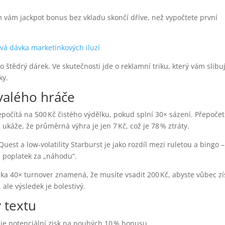
am vám jackpot bonus bez vkladu skončí dříve, než vypočtete první
tvá dávka marketinkových iluzí
ko štědrý dárek. Ve skutečnosti jde o reklamní triku, který vám slibu
ky.
valého hráče
epočítá na 500 Kč čistého výdělku, pokud splní 30× sázení. Přepočet
e ukáže, že průměrná výhra je jen 7 Kč, což je 78 % ztráty.
Quest a low‑volatility Starburst je jako rozdíl mezi ruletou a bingo –
u poplatek za „náhodu“.
ka 40× turnover znamená, že musíte vsadit 200 Kč, abyste vůbec zí
 ale výsledek je bolestivý.
v textu
cuje potenciální zisk na pouhých 10 % bonusu.