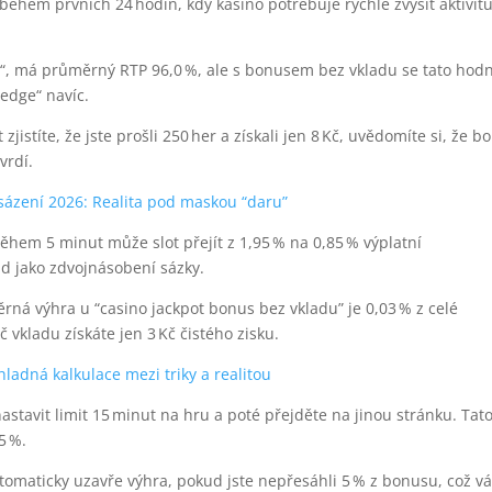
 během prvních 24 hodin, kdy kasino potřebuje rychle zvýšit aktivitu
t“, má průměrný RTP 96,0 %, ale s bonusem bez vkladu se tato hod
 edge“ navíc.
jistíte, že jste prošli 250 her a získali jen 8 Kč, uvědomíte si, že b
vrdí.
sázení 2026: Realita pod maskou “daru”
ěhem 5 minut může slot přejít z 1,95 % na 0,85 % výplatní
ad jako zdvojnásobení sázky.
ěrná výhra u “casino jackpot bonus bez vkladu” je 0,03 % z celé
 vkladu získáte jen 3 Kč čistého zisku.
ladná kalkulace mezi triky a realitou
nastavit limit 15 minut na hru a poté přejděte na jinou stránku. Tat
5 %.
tomaticky uzavře výhra, pokud jste nepřesáhli 5 % z bonusu, což v