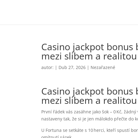
Casino jackpot bonus b
mezi slibem a realitou
autor:
|
Dub 27, 2026
| Nezařazené
Casino jackpot bonus b
mezi slibem a realitou
První řádek vás zasáhne jako šok – 0 Kč, žádný
nastaveny tak, že si je jen málokdo přečte do 
U Fortuna se setkáte s 10 herci, kteří spustí
omítnutí sázek.