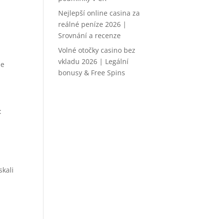
Nejlepší online casina za
reálné peníze 2026 |
Srovnání a recenze
Volné otočky casino bez
vkladu 2026 | Legální
je
bonusy & Free Spins
:
skali