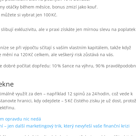
hny otáčky během měsíce, bonus zmizí jako kouř.
, můžete si vybrat jen 100 Kč.
slibují exkluzivitu, ale v praxi získáte jen mírnou slevu na poplatek
níze se při výpočtu sčítají s vaším vlastním kapitálem, takže když
e mění na 120 Kč celkem, ale veškerý risk zůstává na vás.
, je dobré počítat dopředu: 10 % šance na výhru, 90 % pravděpodob
řekne
imálně využít za den – například 12 spinů za 24 hodin, což vede k
anovte hranici, kdy odejdete – 5 Kč čistého zisku je už dost, proto
ektřinu.
vám opravdu nic nedá
– jen další marketingový trik, který nevyřeší vaše finanční krizi