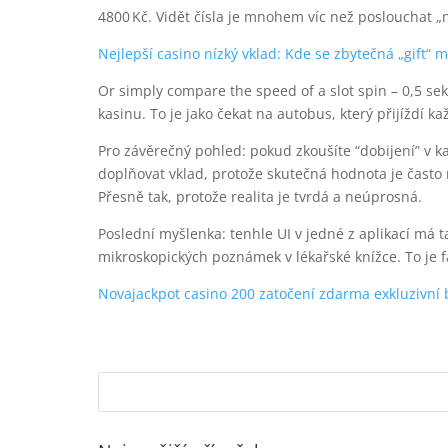
4800 Kč. Vidět čísla je mnohem víc než poslouchat „n
Nejlepší casino nízký vklad: Kde se zbytečná „gift
Or simply compare the speed of a slot spin – 0,5 sek
kasinu. To je jako čekat na autobus, který přijíždí 
Pro závěrečný pohled: pokud zkoušíte “dobijení” v 
doplňovat vklad, protože skutečná hodnota je často 
Přesně tak, protože realita je tvrdá a neúprosná.
Poslední myšlenka: tenhle UI v jedné z aplikací má ta
mikroskopických poznámek v lékařské knížce. To je fa
Novajackpot casino 200 zatočení zdarma exkluzivní 