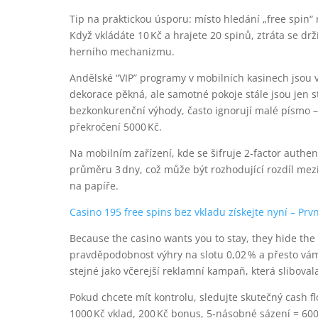
Tip na praktickou úsporu: místo hledání „free spin“ 
Když vkládáte 10 Kč a hrajete 20 spinů, ztráta se drž
herního mechanizmu.
Andělské “VIP” programy v mobilních kasinech jsou 
dekorace pěkná, ale samotné pokoje stále jsou jen sta
bezkonkurenční výhody, často ignorují malé písmo – 
překročení 5000 Kč.
Na mobilním zařízení, kde se šifruje 2‑factor authent
průměru 3 dny, což může být rozhodující rozdíl mezi 
na papíře.
Casino 195 free spins bez vkladu získejte nyní – Prvn
Because the casino wants you to stay, they hide the 
pravděpodobnost výhry na slotu 0,02 % a přesto vám
stejné jako včerejší reklamní kampaň, která sliboval
Pokud chcete mít kontrolu, sledujte skutečný cash flo
1000 Kč vklad, 200 Kč bonus, 5‑násobné sázení = 600