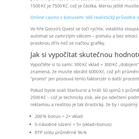
1500 Kč je 7500 Kč, což je částka, kterou ještě musíte
Online casino s bonusem: Váš realistický průvodce 
Ve hře Gonzo’s Quest se točí rychle, volatilita stoup
automat se zamrzlým válcem – pomalu a bez emocí. Ti
prasknou dřív než se načtou grafiky.
Jak si vypočítat skutečnou hodnot
Vypočtěte si to sami: 300 Kč vklad + 300 Kč „dobije
znamená, že musíte obrátit 6000 Kč, což při průměr
“promo” jen posouvá tento faktorizér o další procent
Pokud byste vzali Starburst a hráli 50 spinů s prů
2500 Kč – což je technicky zisk, ale po odečtení pod
reklamou a realitou je tak drastický, že by i úsporný 
200 % bonus = 2× vklad
5‑násobné sázení = 5× (vklad+bonus)
RTP slotu průměrně 96 %