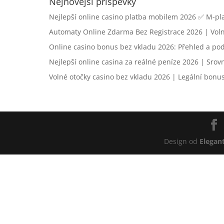
Nejnovější příspěvky
Nejlepší online casino platba mobilem 2026 ✅ M-pl
Automaty Online Zdarma Bez Registrace 2026 | Voln
Online casino bonus bez vkladu 2026: Přehled a po
Nejlepší online casina za reálné peníze 2026 | Srov
Volné otočky casino bez vkladu 2026 | Legální bonu
Design od
Elegan