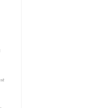
í
což