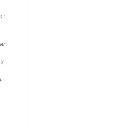
že 1
ek”,
dá”
u,