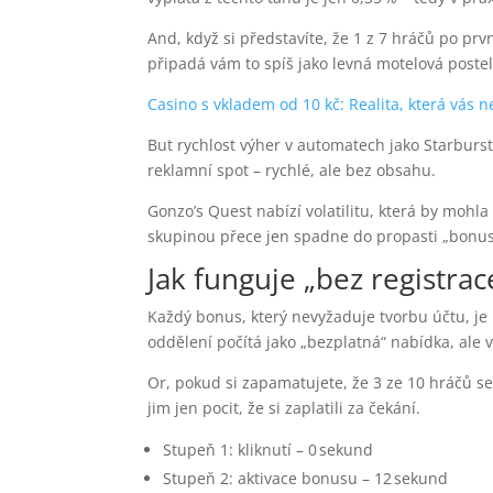
And, když si představíte, že 1 z 7 hráčů po prv
připadá vám to spíš jako levná motelová poste
Casino s vkladem od 10 kč: Realita, která vás 
But rychlost výher v automatech jako Starburs
reklamní spot – rychlé, ale bez obsahu.
Gonzo’s Quest nabízí volatilitu, která by mohla
skupinou přece jen spadne do propasti „bonus
Jak funguje „bez registrac
Každý bonus, který nevyžaduje tvorbu účtu, je
oddělení počítá jako „bezplatná“ nabídka, ale v
Or, pokud si zapamatujete, že 3 ze 10 hráčů se
jim jen pocit, že si zaplatili za čekání.
Stupeň 1: kliknutí – 0 sekund
Stupeň 2: aktivace bonusu – 12 sekund