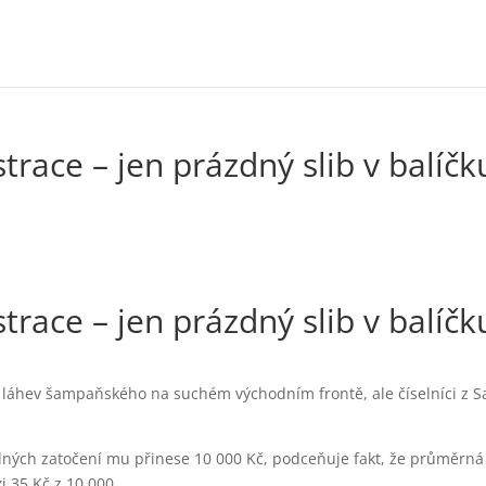
trace – jen prázdný slib v balíčk
trace – jen prázdný slib v balíčk
ko láhev šampaňského na suchém východním frontě, ale číselníci z S
volných zatočení mu přinese 10 000 Kč, podceňuje fakt, že průměrná
xi 35 Kč z 10 000.