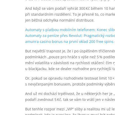
And když se vám podaří vyhrát 300 Kč během 10 hand
při standardním rozdělení. To je přesně to, co marke
jen běžná odchylka normální distribuce.
Automaty s platbou mobilním telefonem: Konec slibů
Automaty za peníze přes Revolut: Pragmatický rozbo
amunra casino bonus na první vklad 200 free spins –
But největší trapnost je, že i po úspěšném tříčlen
podmínkách „pouze pro hráče s výše než 5 % podílem
mění volatilita v závislosti na rychlosti otáčení: čím
u blackjacku, kde se dealer rozhodne pro rychlejší t
Or, pokud se opravdu rozhodnete testovat limit 10 × 
s nevyčerpaným bonusem, protože podmínky výběru j
And už mi dochází trpělivost, že u některých her je „
podaří zvednout 5 Kč, tak se vám to vrátí jen v násled
But tenhle rozpor mezi „VIP“ sliby a realitou mi už l
podmínek, kde je napsáno, že “bonus musí být pohra