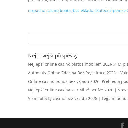
mrpacho casino bonus bez vkladu skutečné peníze 
Nejnovější příspěvky
Nejlepší online casino platba mobilem 2026 ✅ M-pl
Automaty Online Zdarma Bez Registrace 2026 | Voln
Online casino bonus bez vkladu 2026: Přehled a po
Nejlepší online casina za reálné peníze 2026 | Srov
Volné otočky casino bez vkladu 2026 | Legální bonu