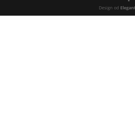
Design od
Elegan