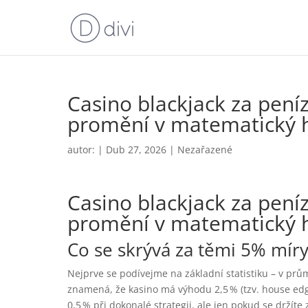
Casino blackjack za peníz
promění v matematický 
autor:
|
Dub 27, 2026
| Nezařazené
Casino blackjack za peníz
promění v matematický 
Co se skrývá za těmi 5% míry
Nejprve se podívejme na základní statistiku – v prů
znamená, že kasino má výhodu 2,5 % (tzv. house edg
0,5 % při dokonalé strategii, ale jen pokud se držít