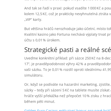
And tak se řadí v praxi: pokud vsadíte 1 000 Kč a po
kolem 12,5 Kč, což je prakticky nevyhnutelná ztráta 
„VIP“ karty.
But většina hráčů nerozhoduje jako účetní, místo toho 
Kvalitní kasino jako Fortuna nechává výplaty trvat p
účtu s 0,01 % úrokem.
Strategické pasti a reálné sc
Uveďme konkrétní příklad: při sázce 250 Kč na 8‑deck 
17”, je pravděpodobnost výhry 42 % a pravděpodobnos
vaši sázku. To je 0,01 % rozdíl oproti ideálnímu 41,
simulátoru.
Or, když se podíváte na hazardní marketing, zjistíte
sázky – tedy při sázení 5 Kč na tablete musíte získa
hráče vyšší překážka než přepočet 10 % zisku z hra
během pěti minut.
Golden Euro Casino: exkluzivní bonus pro nové hráč