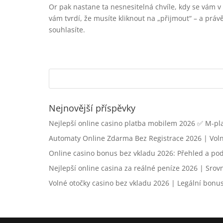
Or pak nastane ta nesnesitelná chvíle, kdy se vám v m
vám tvrdí, že musíte kliknout na „přijmout“ – a práv
souhlasíte.
Nejnovější příspěvky
Nejlepší online casino platba mobilem 2026 ✅ M-pl
Automaty Online Zdarma Bez Registrace 2026 | Voln
Online casino bonus bez vkladu 2026: Přehled a po
Nejlepší online casina za reálné peníze 2026 | Srov
Volné otočky casino bez vkladu 2026 | Legální bonu