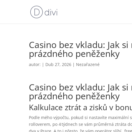
Casino bez vkladu: Jak si
prázdného peněženky
autor:
|
Dub 27, 2026
| Nezařazené
Casino bez vkladu: Jak si
prázdného peněženky
Kalkulace ztrát a zisků v bo
Podle mého výpočtu, pokud si nastavíte maximální s
rolloverem, po 4 týdnech se vám průměrná ztráta dost
dva v Praze. A to i přesto, že vám operátor slíbí „fre