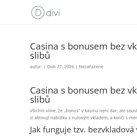
Casina s bonusem bez vk
slibů
autor:
|
Dub 27, 2026
| Nezařazené
Casina s bonusem bez vk
slibů
Všichni víme, že „bonus“ v kasinu není dar, ale sou
si aktivují nabídku s nulovým vkladem, a končí s me
Jak funguje tzv. bezvkladová 