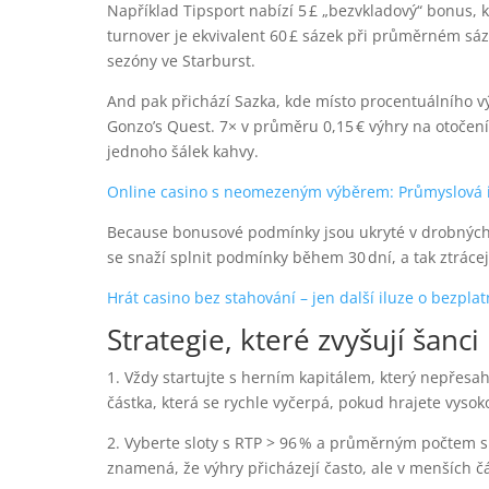
Například Tipsport nabízí 5 £ „bezvkladový“ bonus, 
turnover je ekvivalent 60 £ sázek při průměrném sá
sezóny ve Starburst.
And pak přichází Sazka, kde místo procentuálního výp
Gonzo’s Quest. 7× v průměru 0,15 € výhry na otočení
jednoho šálek kahvy.
Online casino s neomezeným výběrem: Průmyslová il
Because bonusové podmínky jsou ukryté v drobných p
se snaží splnit podmínky během 30 dní, a tak ztrácejí
Hrát casino bez stahování – jen další iluze o bezpla
Strategie, které zvyšují šanci
1. Vždy startujte s herním kapitálem, který nepřesahu
částka, která se rychle vyčerpá, pokud hrajete vysoko
2. Vyberte sloty s RTP > 96 % a průměrným počtem sp
znamená, že výhry přicházejí často, ale v menších č