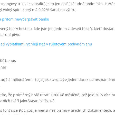
ketingový trik, ale v realitě je to jen další záludná podmínka, která
ný volný spin, který má 0,02 % šanci na výhru.
“ a přitom nevyčerpávat banku
vený bar v hostelu, kde jste jen jedním z deseti hostů, kteří dosta
ndardní pivo.
u nad výplátkami rychleji než v ruletovém podivném snu
0 Kč bonus
 her
 udělá milionářem – to je jako tvrdit, že jeden dárek od neznáméh
.
íte, že průměrný hráč utratí 1 200 Kč měsíčně, což je o 30 % více n
nich tváří jako šťastní vítězové.
s font size 9 pt, což je menší než písmo v úředních dokumentech, 