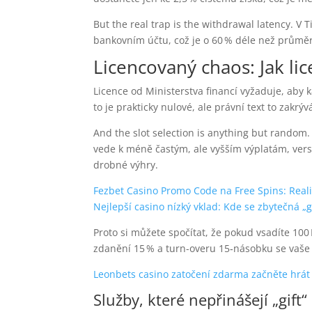
But the real trap is the withdrawal latency. V
bankovním účtu, což je o 60 % déle než průmě
Licencovaný chaos: Jak li
Licence od Ministerstva financí vyžaduje, aby k
to je prakticky nulové, ale právní text to zakrý
And the slot selection is anything but random.
vede k méně častým, ale vyšším výplatám, versu
drobné výhry.
Fezbet Casino Promo Code na Free Spins: Realit
Nejlepší casino nízký vklad: Kde se zbytečná 
Proto si můžete spočítat, že pokud vsadíte 10
zdanění 15 % a turn-overu 15‑násobku se vaše č
Leonbets casino zatočení zdarma začněte hrá
Služby, které nepřinášejí „gift“