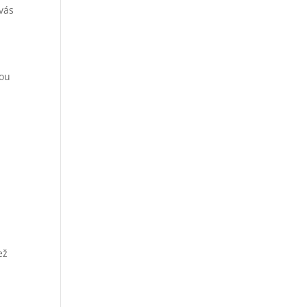
 vás
nou
o
ež
a