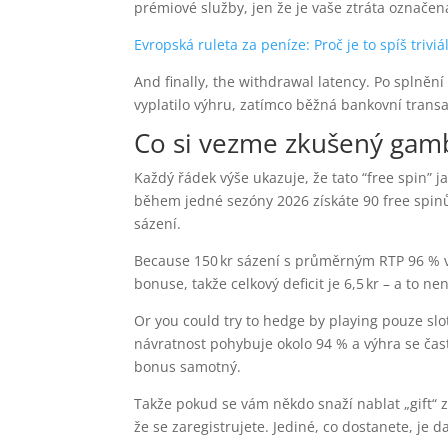
prémiové služby, jen že je vaše ztráta označena
Evropská ruleta za peníze: Proč je to spíš trivi
And finally, the withdrawal latency. Po splně
vyplatilo výhru, zatímco běžná bankovní transa
Co si vezme zkušený gambl
Každý řádek výše ukazuje, že tato “free spin” j
během jedné sezóny 2026 získáte 90 free spinů,
sázení.
Because 150 kr sázení s průměrným RTP 96 % vás j
bonuse, takže celkový deficit je 6,5 kr – a to ne
Or you could try to hedge by playing pouze slot
návratnost pohybuje okolo 94 % a výhra se čast
bonus samotný.
Takže pokud se vám někdo snaží nablat „gift“ z
že se zaregistrujete. Jediné, co dostanete, je d