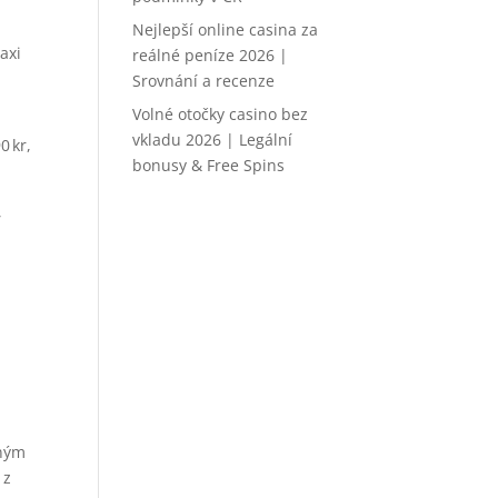
Nejlepší online casina za
axi
reálné peníze 2026 |
Srovnání a recenze
Volné otočky casino bez
vkladu 2026 | Legální
0 kr,
bonusy & Free Spins
,
rným
 z