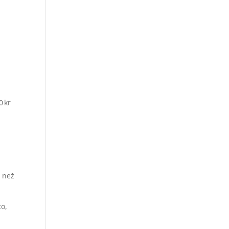
0 kr
á
e než
to,