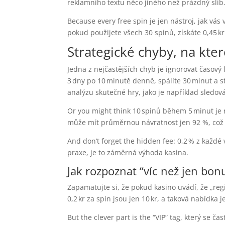
reklamního textu něco jiného než prázdný slib
Because every free spin je jen nástroj, jak vás
pokud použijete všech 30 spinů, získáte 0,45 
Strategické chyby, na kte
Jedna z nejčastějších chyb je ignorovat časový
3 dny po 10 minutě denně, spálíte 30 minut a s
analýzu skutečné hry, jako je například sledován
Or you might think 10 spinů během 5 minut je r
může mít průměrnou návratnost jen 92 %, což v 
And don’t forget the hidden fee: 0,2 % z každé 
praxe, je to záměrná výhoda kasina.
Jak rozpoznat “víc než jen bon
Zapamatujte si, že pokud kasino uvádí, že „reg
0,2 kr za spin jsou jen 10 kr, a taková nabídka j
But the clever part is the “VIP” tag, který se 