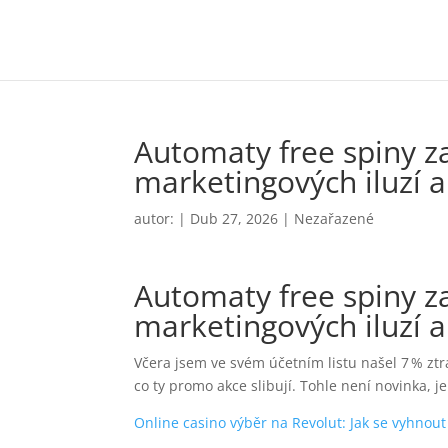
Automaty free spiny za
marketingových iluzí a 
autor:
|
Dub 27, 2026
| Nezařazené
Automaty free spiny za
marketingových iluzí a 
Včera jsem ve svém účetním listu našel 7 % ztrá
co ty promo akce slibují. Tohle není novinka, j
Online casino výběr na Revolut: Jak se vyhnou