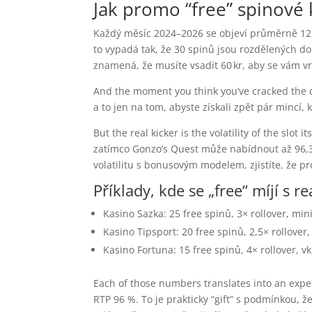
Jak promo “free” spinov
Každý měsíc 2024–2026 se objeví průměrně 12 no
to vypadá tak, že 30 spinů jsou rozdělených do 
znamená, že musíte vsadit 60 kr, aby se vám vrá
And the moment you think you’ve cracked the co
a to jen na tom, abyste získali zpět pár mincí, 
But the real kicker is the volatility of the slot
zatímco Gonzo’s Quest může nabídnout až 96,3
volatilitu s bonusovým modelem, zjistíte, že 
Příklady, kde se „free“ míjí s re
Kasino Sazka: 25 free spinů, 3× rollover, min
Kasino Tipsport: 20 free spinů, 2,5× rollover,
Kasino Fortuna: 15 free spinů, 4× rollover, vk
Each of those numbers translates into an expe
RTP 96 %. To je prakticky “gift” s podmínkou, ž