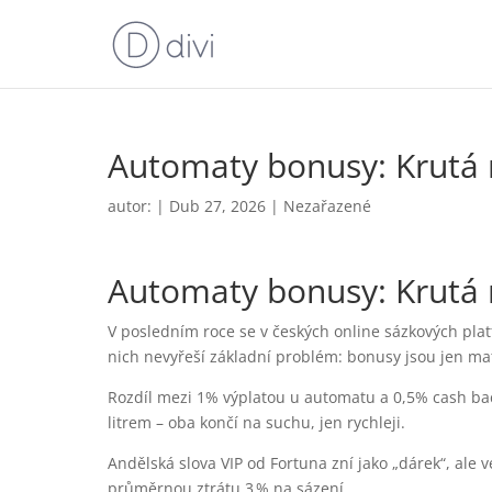
Automaty bonusy: Krutá re
autor:
|
Dub 27, 2026
| Nezařazené
Automaty bonusy: Krutá re
V posledním roce se v českých online sázkových pla
nich nevyřeší základní problém: bonusy jsou jen ma
Rozdíl mezi 1% výplatou u automatu a 0,5% cash back 
litrem – oba končí na suchu, jen rychleji.
Andělská slova VIP od Fortuna zní jako „dárek“, ale v
průměrnou ztrátu 3 % na sázení.