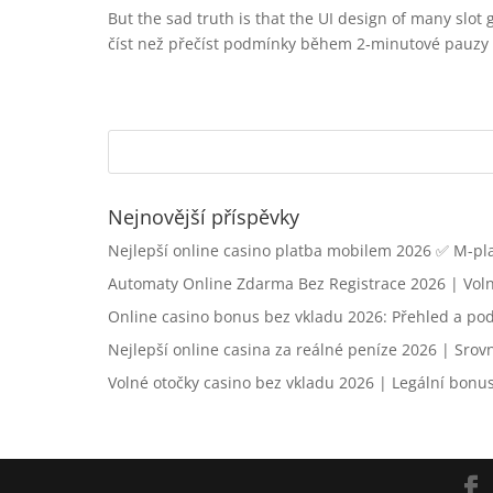
But the sad truth is that the UI design of many slot g
číst než přečíst podmínky během 2‑minutové pauzy
Nejnovější příspěvky
Nejlepší online casino platba mobilem 2026 ✅ M-pl
Automaty Online Zdarma Bez Registrace 2026 | Voln
Online casino bonus bez vkladu 2026: Přehled a po
Nejlepší online casina za reálné peníze 2026 | Srov
Volné otočky casino bez vkladu 2026 | Legální bonu