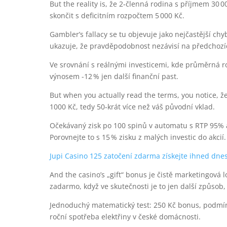
But the reality is, že 2‑členná rodina s příjmem 
skončit s deficitním rozpočtem 5 000 Kč.
Gambler’s fallacy se tu objevuje jako nejčastější chyb
ukazuje, že pravděpodobnost nezávisí na předchozíc
Ve srovnání s reálnými investicemi, kde průměrná 
výnosem -12 % jen další finanční past.
But when you actually read the terms, you notice, že
1000 Kč, tedy 50‑krát více než váš původní vklad.
Očekávaný zisk po 100 spinů v automatu s RTP 95% 
Porovnejte to s 15 % zisku z malých investic do akcií.
Jupi Casino 125 zatočení zdarma získejte ihned dnes
And the casino’s „gift“ bonus je čistě marketingová
zadarmo, když ve skutečnosti je to jen další způsob,
Jednoduchý matematický test: 250 Kč bonus, podmínk
roční spotřeba elektřiny v české domácnosti.