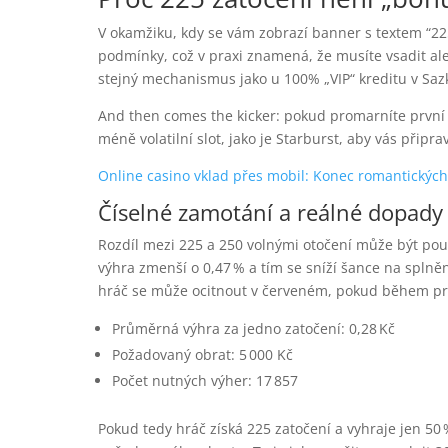
V okamžiku, kdy se vám zobrazí banner s textem “22
podmínky, což v praxi znamená, že musíte vsadit ale
stejný mechanismus jako u 100% „VIP“ kreditu v Sa
And then comes the kicker: pokud promarníte první
méně volatilní slot, jako je Starburst, aby vás připra
Online casino vklad přes mobil: Konec romantických 
Číselné zamotání a reálné dopady
Rozdíl mezi 225 a 250 volnými otočení může být pou
výhra zmenší o 0,47 % a tím se sníží šance na splně
hráč se může ocitnout v červeném, pokud během pr
Průměrná výhra za jedno zatočení: 0,28 Kč
Požadovaný obrat: 5 000 Kč
Počet nutných výher: 17 857
Pokud tedy hráč získá 225 zatočení a vyhraje jen 50 