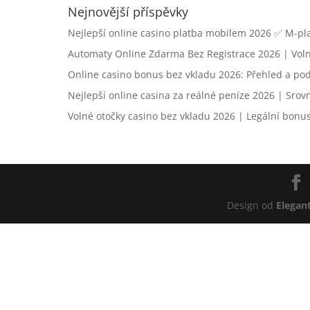
Nejnovější příspěvky
Nejlepší online casino platba mobilem 2026 ✅ M-pl
Automaty Online Zdarma Bez Registrace 2026 | Voln
Online casino bonus bez vkladu 2026: Přehled a po
Nejlepší online casina za reálné peníze 2026 | Srov
Volné otočky casino bez vkladu 2026 | Legální bonu
Design od
Elegan