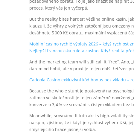
požadovaného obratu. To je jako snažit se naplnit 30
proces, který vás jen vyčerpá.
But the reality bites harder: většina online kasin, 
klauzuli, že výhry z volných zatočení jsou omezeny 
dosáhnete 5 000 Kč obratu, maximální vyplacená čás
Mobilní casino rychlé výplaty 2026 – když rychlost 
Nejlepší francouzská ruleta casino: Když realita př
And the marketing team will still call it “free”. Ano, „
darem od bohů, ale v praxi je to jen další řetězec 
Cadoola Casino exkluzivní kód bonus bez vkladu – r
Because the whole stunt je postavený na psychologic
zatímco ve skutečnosti je to jen záměrně navržený 
konverze o 3,4 % ve srovnání s čistým vkladem bez 
Meanwhile, srovnáme-li tuto akci s high‑volatility s
na spin, zjistíme, že i když je rychlost výher nižší, j
smýšlejícího hráče jasnější volba.