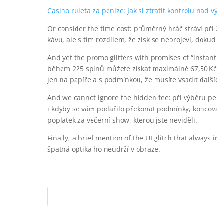
Casino ruleta za peníze: Jak si ztratit kontrolu nad
Or consider the time cost: průměrný hráč stráví při 
kávu, ale s tím rozdílem, že zisk se neprojeví, dokud
And yet the promo glitters with promises of “instant
během 225 spinů můžete získat maximálně 67,50 Kč,
jen na papíře a s podmínkou, že musíte vsadit dalšíc
And we cannot ignore the hidden fee: při výběru pen
i kdyby se vám podařilo překonat podmínky, koncová č
poplatek za večerní show, kterou jste neviděli.
Finally, a brief mention of the UI glitch that always i
špatná optika ho neudrží v obraze.