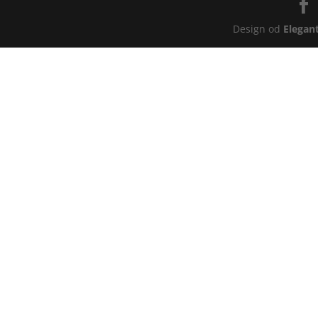
Design od
Elegan